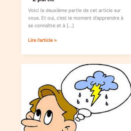
Voici la deuxième partie de cet article sur
vous. Et oui, c’est le moment d’apprendre à
se connaître et à […]
20
Lire l’article »
raisons
pour
lesquelles
vous
êtes
une
personne
exceptionnelle
–
2
partie