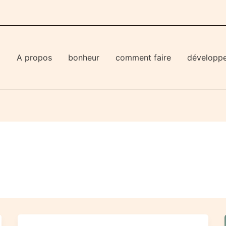
l
A propos
bonheur
comment faire
développ