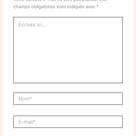
champs obligatoires sont indiqués avec
*
Écrivez
ici…
Nom*
E-
mail*