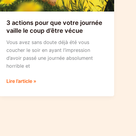
3 actions pour que votre journée
vaille le coup d’être vécue
Vous avez sans doute déjà été vous
coucher le soir en ayant l’impression
d’avoir passé une journée absolument
horrible et
3
Lire l’article »
actions
pour
que
votre
journée
vaille