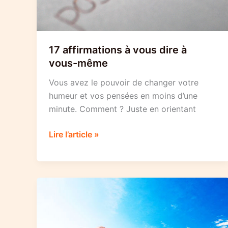
17 affirmations à vous dire à
vous-même
Vous avez le pouvoir de changer votre
humeur et vos pensées en moins d’une
minute. Comment ? Juste en orientant
17
Lire l’article »
affirmations
à
vous
dire
à
vous-
même