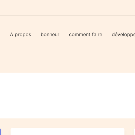
l
A propos
bonheur
comment faire
développ
e