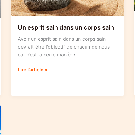
Un esprit sain dans un corps sain
Avoir un esprit sain dans un corps sain
devrait être l’objectif de chacun de nous
car c’est la seule manière
Un
Lire l’article »
esprit
sain
dans
un
corps
sain