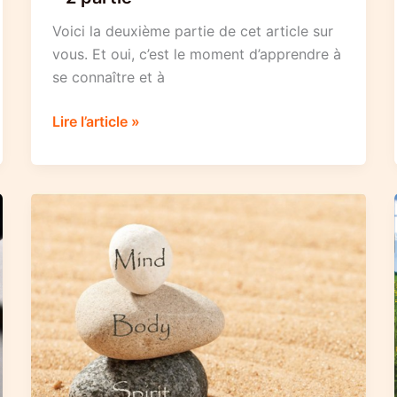
Voici la deuxième partie de cet article sur
vous. Et oui, c’est le moment d’apprendre à
se connaître et à
20
Lire l’article »
raisons
pour
lesquelles
vous
êtes
une
personne
exceptionnelle
–
2
partie