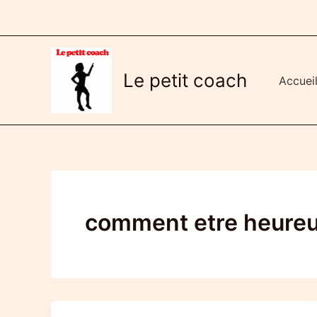
Aller
au
contenu
Le petit coach
Accuei
comment etre heureux