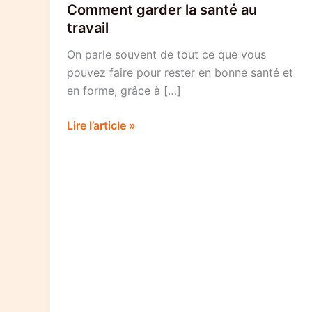
Comment garder la santé au
travail
On parle souvent de tout ce que vous
pouvez faire pour rester en bonne santé et
en forme, grâce à […]
Comment
Lire l’article »
garder
la
santé
au
travail