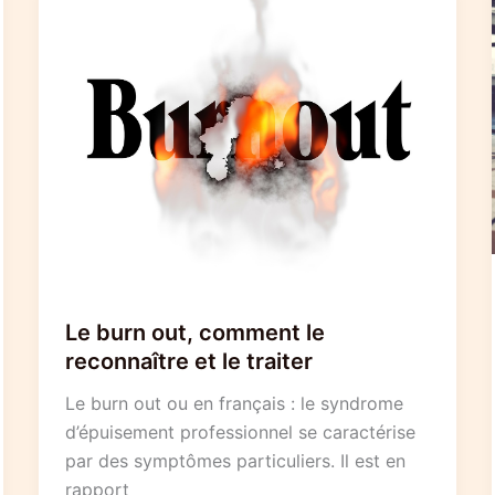
Le burn out, comment le
reconnaître et le traiter
Le burn out ou en français : le syndrome
d’épuisement professionnel se caractérise
par des symptômes particuliers. Il est en
rapport