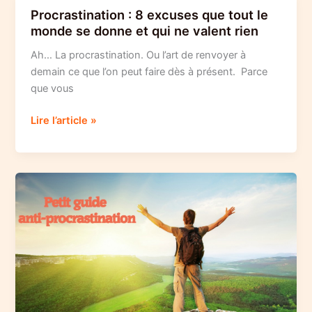
la
Procrastination : 8 excuses que tout le
procrastination :
monde se donne et qui ne valent rien
2
Ah… La procrastination. Ou l’art de renvoyer à
astuces
demain ce que l’on peut faire dès à présent. Parce
que vous
Procrastination
Lire l’article »
:
8
excuses
que
tout
le
monde
se
donne
et
qui