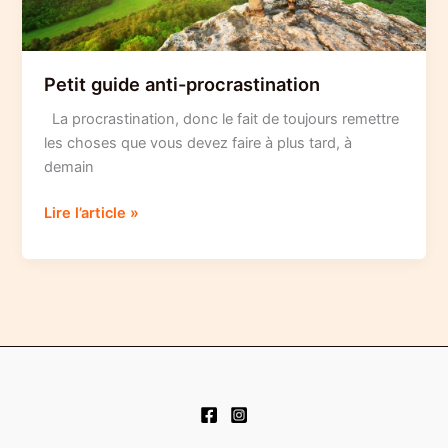
ne
valent
rien
Petit guide anti-procrastination
La procrastination, donc le fait de toujours remettre
les choses que vous devez faire à plus tard, à
demain
Petit
Lire l’article »
guide
anti-
procrastination