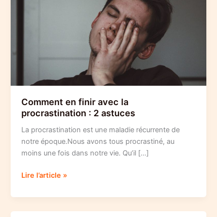
Comment en finir avec la
procrastination : 2 astuces
La procrastination est une maladie récurrente de
notre époque.Nous avons tous procrastiné, au
moins une fois dans notre vie. Qu’il […]
Comment
Lire l’article »
en
finir
avec