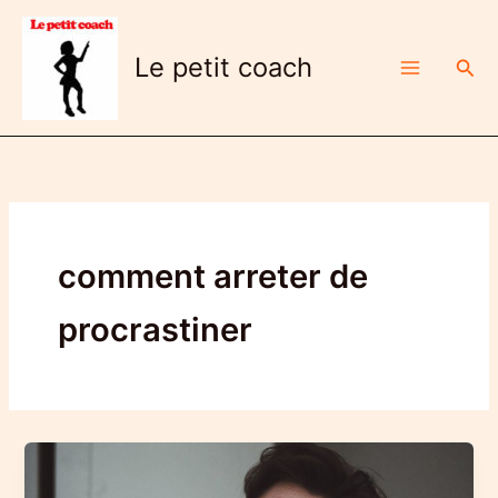
Aller
au
Le petit coach
Rech
contenu
comment arreter de
procrastiner