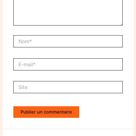
Nom*
E-
mail*
Site