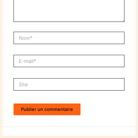
Nom*
E-
mail*
Site