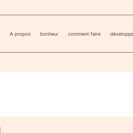
l
A propos
bonheur
comment faire
développ