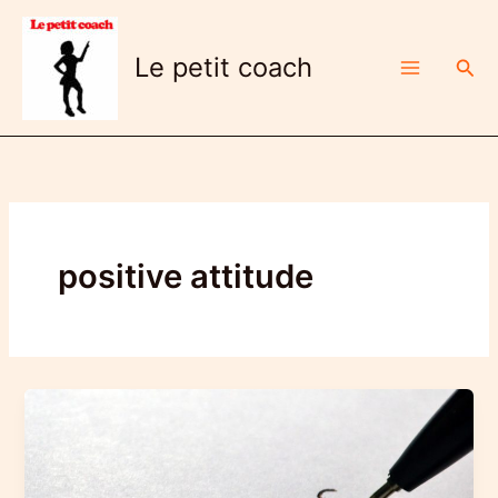
Aller
au
Le petit coach
Rech
contenu
positive attitude