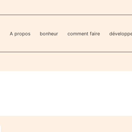
l
A propos
bonheur
comment faire
développ