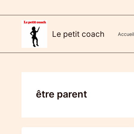
Aller
au
contenu
Le petit coach
Accuei
être parent