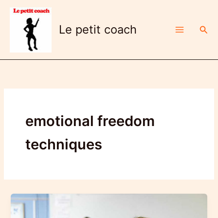
Aller
au
Le petit coach
Rech
contenu
emotional freedom
techniques