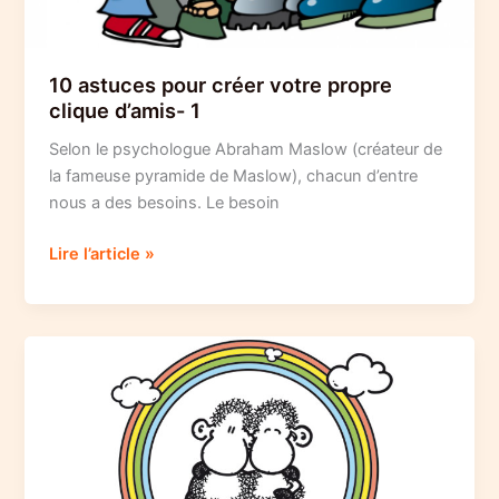
10 astuces pour créer votre propre
clique d’amis- 1
Selon le psychologue Abraham Maslow (créateur de
la fameuse pyramide de Maslow), chacun d’entre
nous a des besoins. Le besoin
10
Lire l’article »
astuces
pour
créer
votre
propre
clique
d’amis-
1