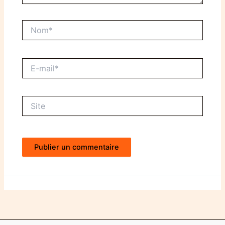
Nom*
E-
mail*
Site