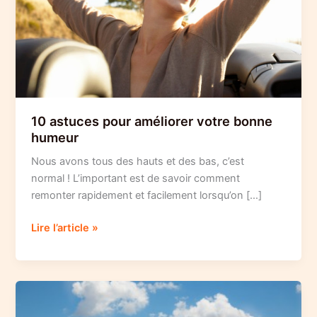
10 astuces pour améliorer votre bonne
humeur
Nous avons tous des hauts et des bas, c’est
normal ! L’important est de savoir comment
remonter rapidement et facilement lorsqu’on […]
10
Lire l’article »
astuces
pour
améliorer
votre
bonne