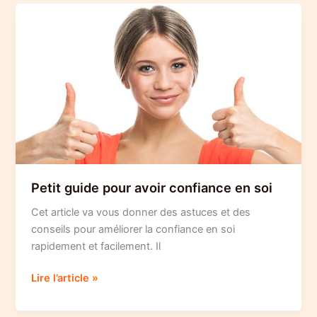
trouver
le
bonheur
par
l’alimentation
Petit guide pour avoir confiance en soi
Cet article va vous donner des astuces et des
conseils pour améliorer la confiance en soi
rapidement et facilement. Il
Petit
Lire l’article »
guide
pour