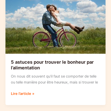
humeur
5 astuces pour trouver le bonheur par
l’alimentation
On nous dit souvent qu’il faut se comporter de telle
ou telle manière pour être heureux, mais si trouver le
5
Lire l’article »
astuces
pour