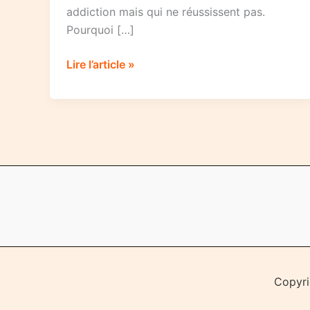
addiction mais qui ne réussissent pas.
Pourquoi […]
Comment
Lire l’article »
booster
votre
motivation
d’arrêter
de
fumer
Copyri