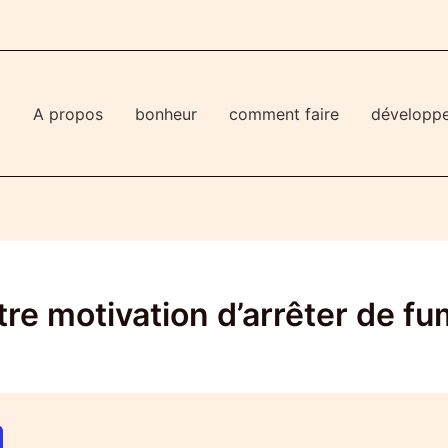
l
A propos
bonheur
comment faire
développ
e motivation d’arrêter de fu