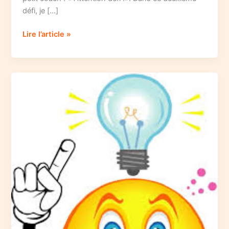
défi, je […]
Attention
Lire l’article »
défi
numéro
2
–
L’explorateur
!