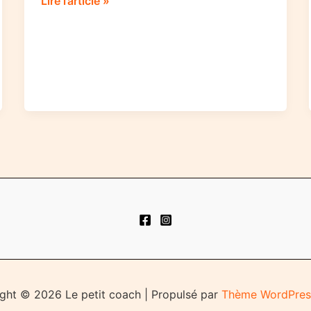
Les
Lire l’article »
7
habitudes
de
ceux
qui
réussissent
ght © 2026 Le petit coach | Propulsé par
Thème WordPres