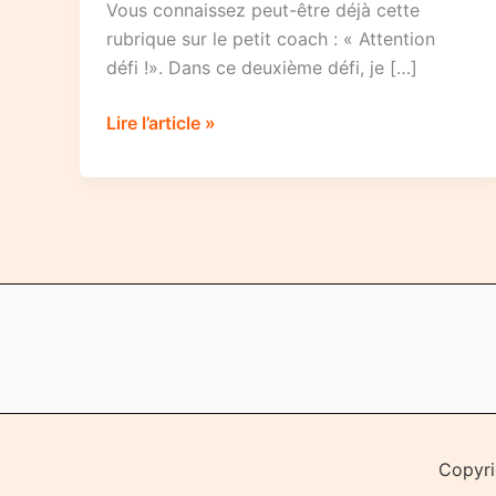
Vous connaissez peut-être déjà cette
rubrique sur le petit coach : « Attention
défi !». Dans ce deuxième défi, je […]
Attention
Lire l’article »
défi
numéro
2
–
L’explorateur
!
Copyri