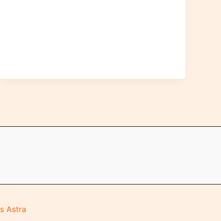
changer
facilement
s Astra