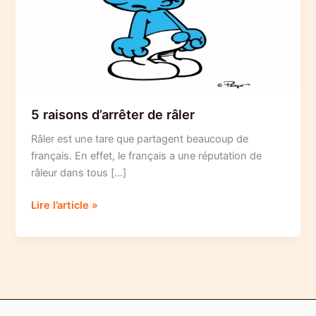
5 raisons d’arrêter de râler
Râler est une tare que partagent beaucoup de
français. En effet, le français a une réputation de
râleur dans tous […]
5
Lire l’article »
raisons
d’arrêter
de
râler