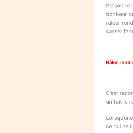
Personne n
bonheur ou
râleur rend
casser l’a
Râler rend
C’est reco
un fait le 
Lorsqu’une
ce qui ne l