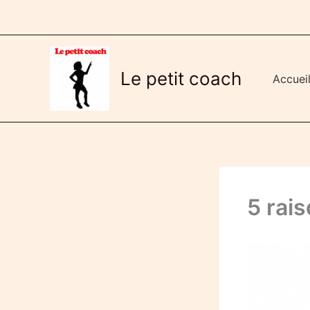
Aller
au
contenu
Le petit coach
Accuei
5 rais