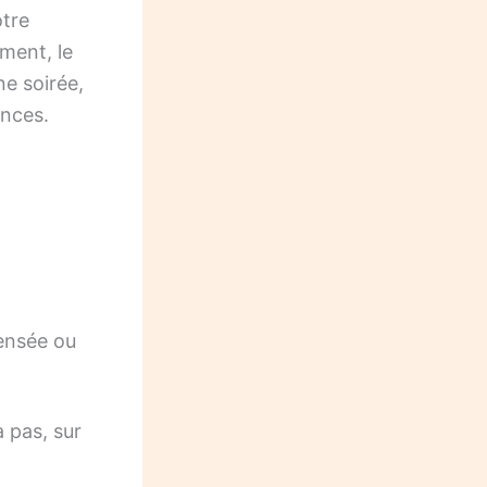
otre
ment, le
ne soirée,
ances.
pensée ou
a pas, sur