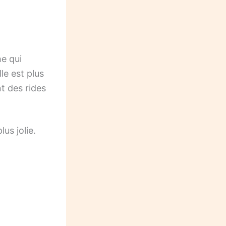
he qui
le est plus
nt des rides
us jolie.