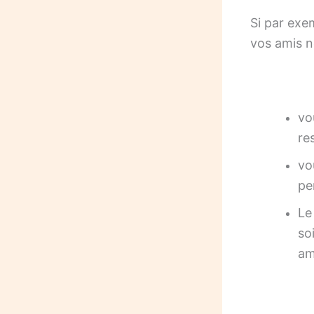
Si par exe
vos amis ne
vo
re
vo
pe
Le
so
am