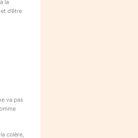
à la
et d’être
 ne va pas
 comme
a colère,