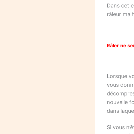
Dans cet e
râleur mal
Râler ne ser
Lorsque vo
vous donne
décompress
nouvelle f
dans laque
Si vous n’