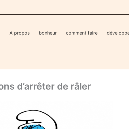
l
A propos
bonheur
comment faire
développ
ons d’arrêter de râler