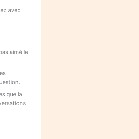
nez avec
pas aimé le
res
uestion.
es que la
versations