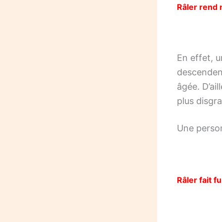
Râler rend
En effet, 
descendent
âgée. D’ail
plus disgra
Une person
Râler fait f