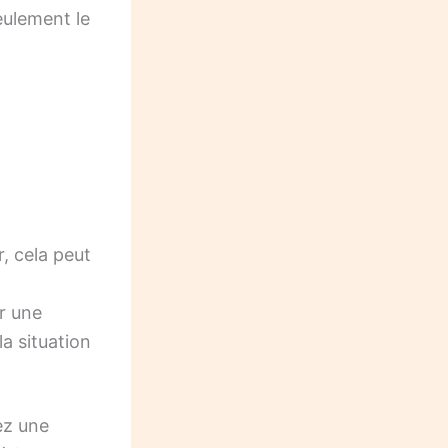
eulement le
, cela peut
r une
a situation
ez une