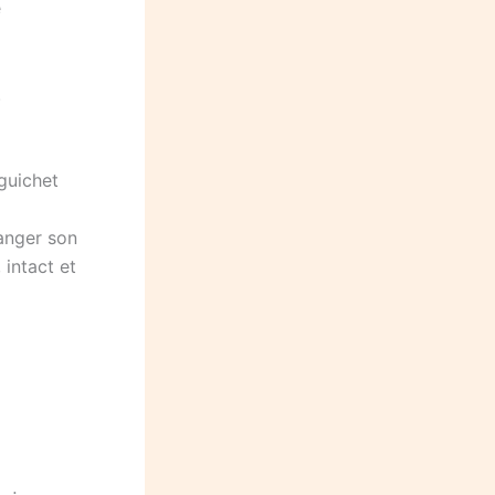
e
.
 guichet
ranger son
 intact et