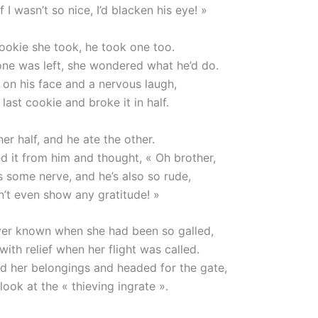
f I wasn’t so nice, I’d blacken his eye! »
ookie she took, he took one too.
ne was left, she wondered what he’d do.
 on his face and a nervous laugh,
last cookie and broke it in half.
er half, and he ate the other.
d it from him and thought, « Oh brother,
s some nerve, and he’s also so rude,
n’t even show any gratitude! »
er known when she had been so galled,
ith relief when her flight was called.
d her belongings and headed for the gate,
look at the « thieving ingrate ».