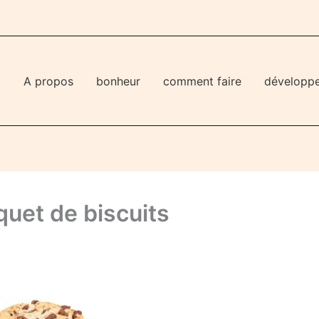
l
A propos
bonheur
comment faire
développ
quet de biscuits