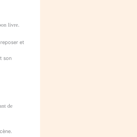
bon livre.
 reposer et
it son
ant de
scène.