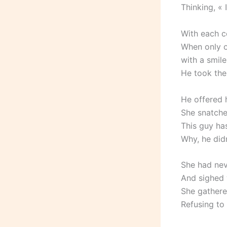
Thinking, « I
With each c
When only o
with a smile
He took the 
He offered h
She snatche
This guy ha
Why, he did
She had nev
And sighed w
She gathere
Refusing to 