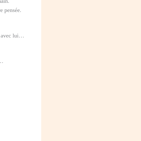
main.
re pensée.
s avec lui…
r…