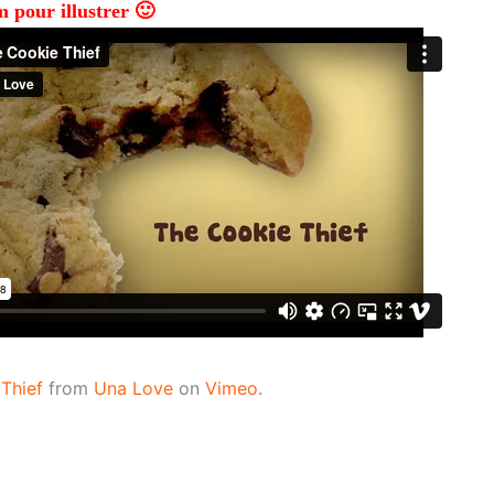
m pour illustrer 🙂
Thief
from
Una Love
on
Vimeo
.