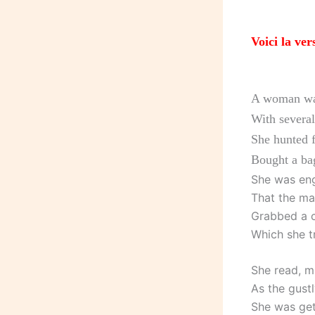
Voici la ve
A woman was 
With several
She hunted f
Bought a bag
She was eng
That the ma
Grabbed a c
Which she t
She read, m
As the gustl
She was get