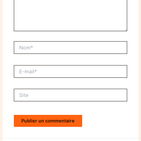
Nom*
E-
mail*
Site