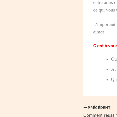
entre amis o
ce qui vous t
L’important 
aimez.
C’est à vou
Que
Ave
Que
PRÉCÉDENT