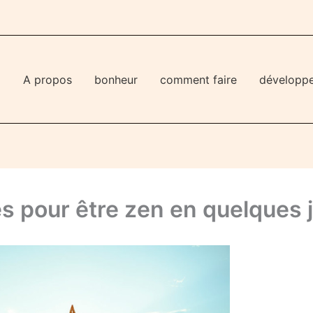
l
A propos
bonheur
comment faire
développ
es pour être zen en quelques 