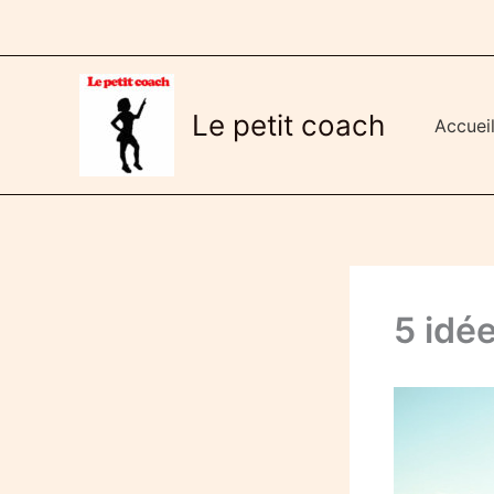
Aller
au
contenu
Le petit coach
Accuei
5 idé