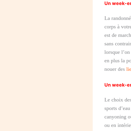
Un week-e
La randonnée
corps à votr
est de march
sans contrai
lorsque l’o
en plus la p
nouer des
li
Un week-en
Le choix des
sports d’eau
canyoning ou
ou en intéri