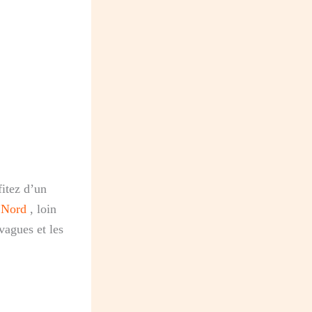
fitez d’un
e Nord
, loin
vagues et les