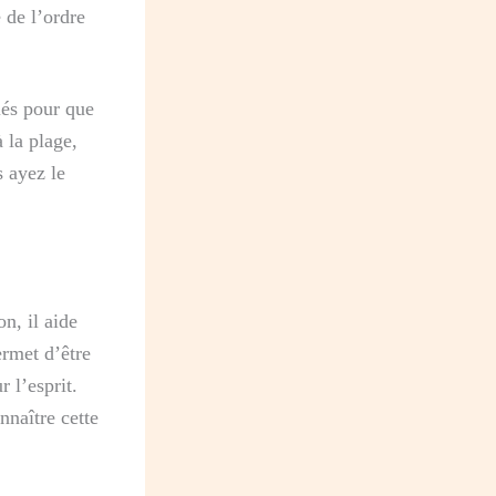
 de l’ordre
iés pour que
 la plage,
 ayez le
n, il aide
ermet d’être
 l’esprit.
nnaître cette