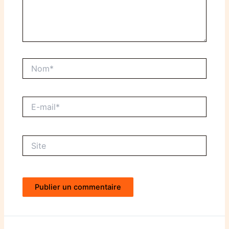
Nom*
E-
mail*
Site