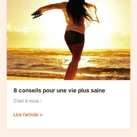
8 conseils pour une vie plus saine
C’est à vous :
8
Lire l’article »
conseils
pour
une