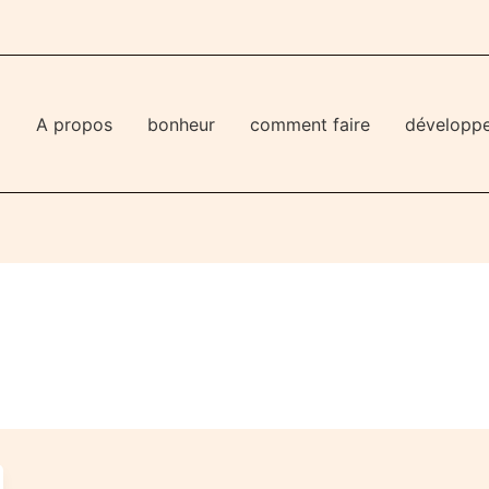
l
A propos
bonheur
comment faire
développ