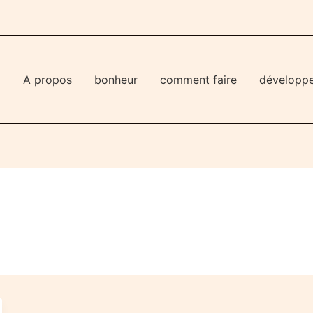
l
A propos
bonheur
comment faire
développ