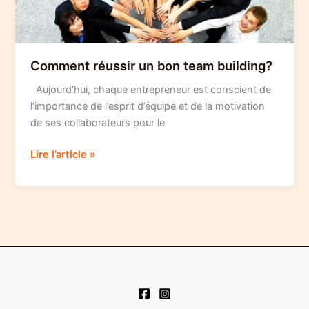
Comment réussir un bon team building?
Aujourd’hui, chaque entrepreneur est conscient de
l’importance de l’esprit d’équipe et de la motivation
de ses collaborateurs pour le
Comment
Lire l’article »
réussir
un
bon
team
building?