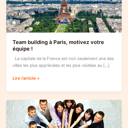
Team building à Paris, motivez votre
équipe !
La capitale de la France est non seulement une des
villes les plus appréciées et les plus visitées au […]
Team
Lire l’article »
building
à
Paris,
motivez
votre
équipe
!