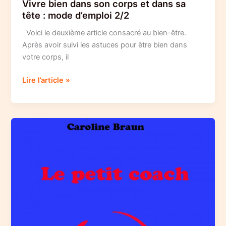
Vivre bien dans son corps et dans sa
tête : mode d’emploi 2/2
Voici le deuxième article consacré au bien-être.
Après avoir suivi les astuces pour être bien dans
votre corps, il
Vivre
Lire l’article »
bien
dans
son
corps
et
dans
sa
tête
:
mode
d’emploi
2/2