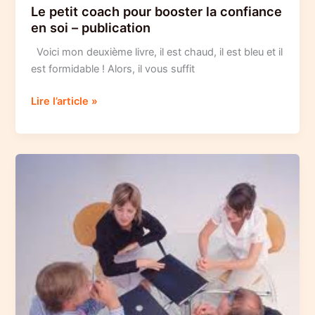
Le petit coach pour booster la confiance
en soi – publication
Voici mon deuxième livre, il est chaud, il est bleu et il
est formidable ! Alors, il vous suffit
Le
Lire l’article »
petit
coach
pour
booster
la
confiance
en
soi
–
publication