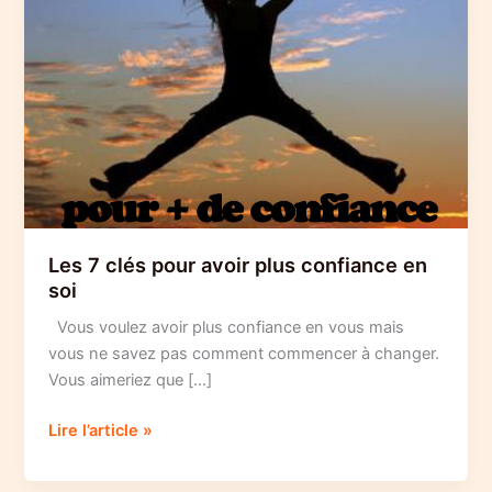
Les 7 clés pour avoir plus confiance en
soi
Vous voulez avoir plus confiance en vous mais
vous ne savez pas comment commencer à changer.
Vous aimeriez que […]
Les
Lire l’article »
7
clés