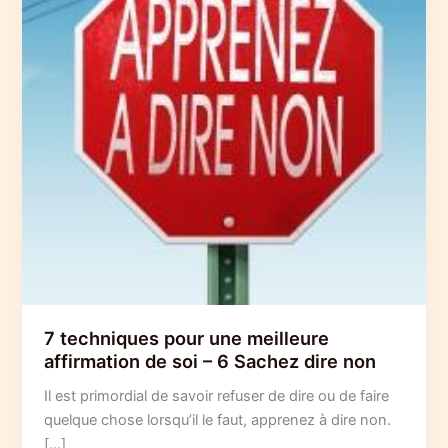
7 techniques pour une meilleure
affirmation de soi – 6 Sachez dire non
Il est primordial de savoir refuser de dire ou de faire
quelque chose lorsqu’il le faut, apprenez à dire non.
[…]