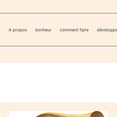
l
A propos
bonheur
comment faire
développ