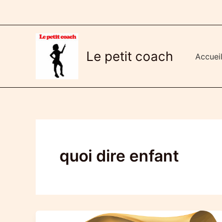
Aller
au
contenu
Le petit coach
Accuei
quoi dire enfant