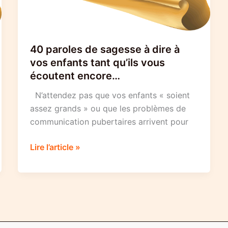
40 paroles de sagesse à dire à
vos enfants tant qu’ils vous
écoutent encore…
N’attendez pas que vos enfants « soient
assez grands » ou que les problèmes de
communication pubertaires arrivent pour
40
Lire l’article »
paroles
de
sagesse
à
dire
à