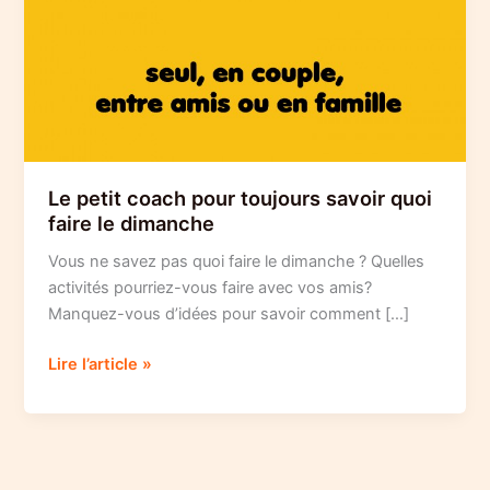
Le petit coach pour toujours savoir quoi
faire le dimanche
Vous ne savez pas quoi faire le dimanche ? Quelles
activités pourriez-vous faire avec vos amis?
Manquez-vous d’idées pour savoir comment […]
Le
Lire l’article »
petit
coach
pour
toujours