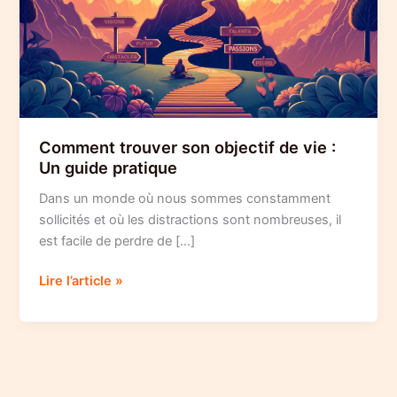
Comment trouver son objectif de vie :
Un guide pratique
Dans un monde où nous sommes constamment
sollicités et où les distractions sont nombreuses, il
est facile de perdre de […]
Comment
Lire l’article »
trouver
son
objectif
de
vie