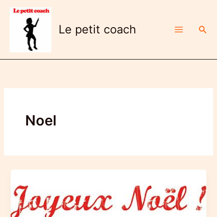
Aller
au
Le petit coach
Rech
contenu
Noel