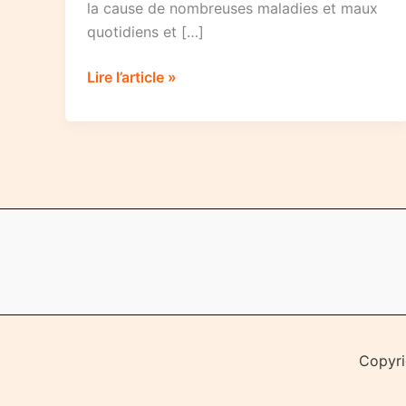
la cause de nombreuses maladies et maux
quotidiens et […]
Petit
Lire l’article »
guide
anti-
stress
Copyri