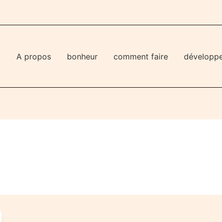
l
A propos
bonheur
comment faire
développ