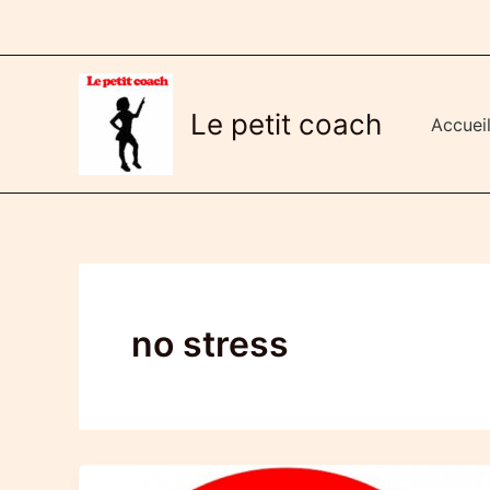
Aller
au
contenu
Le petit coach
Accuei
no stress