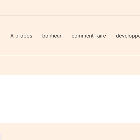
l
A propos
bonheur
comment faire
développ