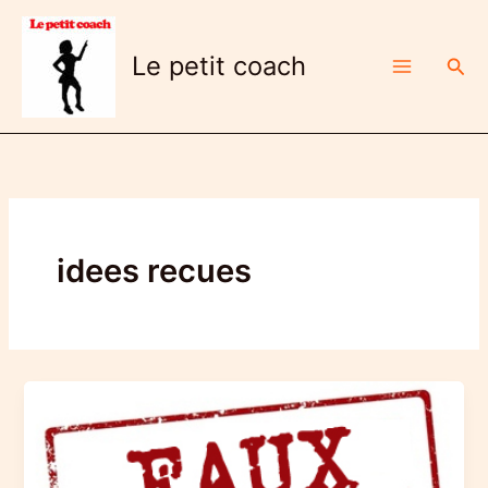
Aller
au
Le petit coach
Rech
contenu
idees recues