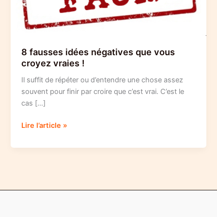
8 fausses idées négatives que vous
croyez vraies !
Il suffit de répéter ou d’entendre une chose assez
souvent pour finir par croire que c’est vrai. C’est le
cas […]
8
Lire l’article »
fausses
idées
négatives
que
vous
croyez
vraies