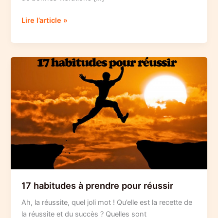
15
Lire l’article »
habitudes
à
prendre
pour
être
heureux
17 habitudes à prendre pour réussir
Ah, la réussite, quel joli mot ! Qu’elle est la recette de
la réussite et du succès ? Quelles sont