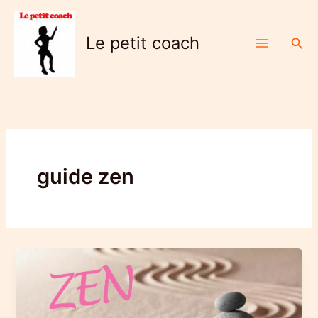
Aller
au
Le petit coach
Rech
contenu
guide zen