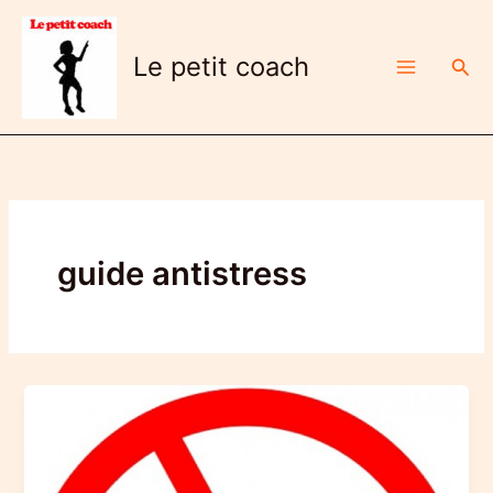
Aller
au
Le petit coach
Rech
contenu
guide antistress