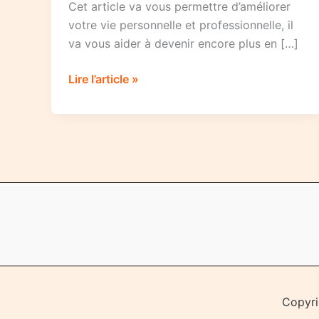
Cet article va vous permettre d’améliorer
votre vie personnelle et professionnelle, il
va vous aider à devenir encore plus en […]
Plus
Lire l’article »
intelligent,
plus
en
forme
et
plus
performant,
facile
!
-1
Copyri