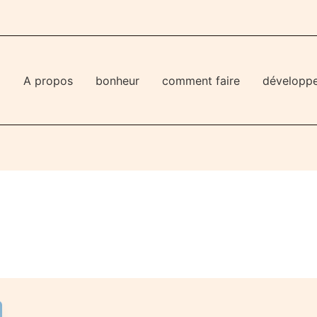
l
A propos
bonheur
comment faire
développ