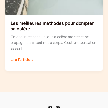
Les meilleures méthodes pour dompter
sa colère
On a tous ressenti un jour la colère monter et se
propager dans tout notre corps. C’est une sensation
assez […]
Les
Lire l’article »
meilleures
méthodes
pour
dompter
sa
colère