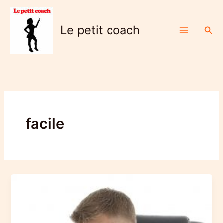
Aller
au
Le petit coach
Rech
contenu
facile