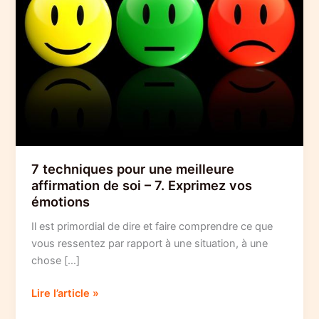
7 techniques pour une meilleure
affirmation de soi – 7. Exprimez vos
émotions
Il est primordial de dire et faire comprendre ce que
vous ressentez par rapport à une situation, à une
chose […]
7
Lire l’article »
techniques