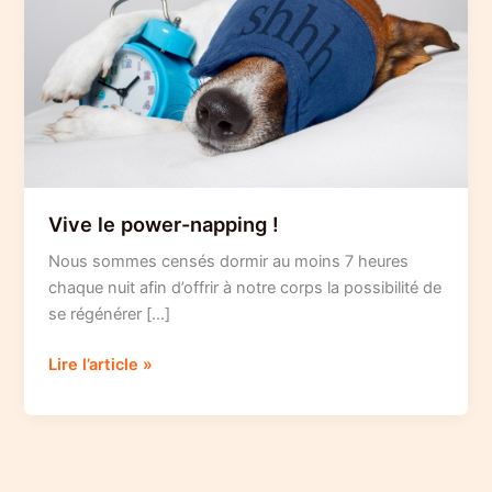
Vive le power-napping !
Nous sommes censés dormir au moins 7 heures
chaque nuit afin d’offrir à notre corps la possibilité de
se régénérer […]
Vive
Lire l’article »
le
power-
napping
!