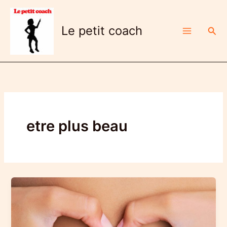
Aller
au
Le petit coach
Rech
contenu
etre plus beau