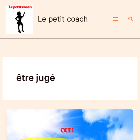
Aller
au
Le petit coach
Rech
contenu
être jugé