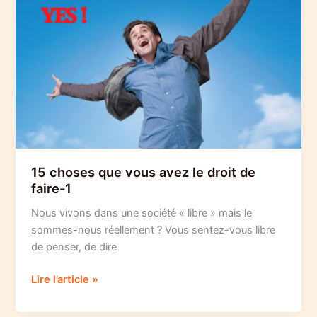
le
droit
de
faire-
2
15 choses que vous avez le droit de
faire-1
Nous vivons dans une société « libre » mais le
sommes-nous réellement ? Vous sentez-vous libre
de penser, de dire
15
Lire l’article »
choses
que