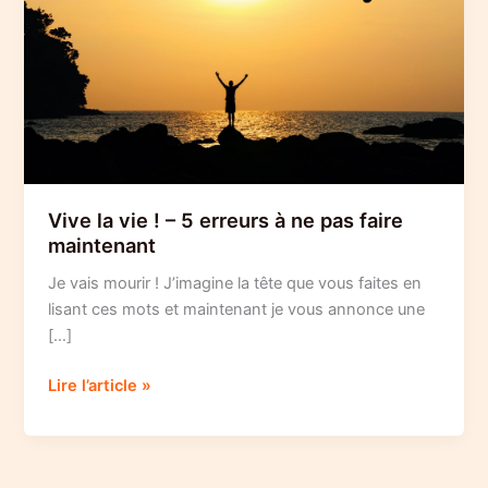
Vive la vie ! – 5 erreurs à ne pas faire
maintenant
Je vais mourir ! J’imagine la tête que vous faites en
lisant ces mots et maintenant je vous annonce une
[…]
Vive
Lire l’article »
la
vie
!