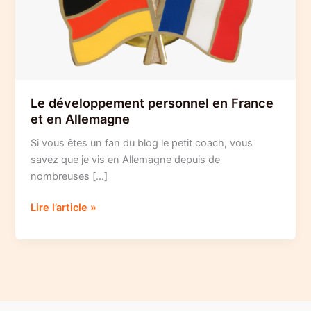
Le développement personnel en France
et en Allemagne
Si vous êtes un fan du blog le petit coach, vous
savez que je vis en Allemagne depuis de
nombreuses […]
Le
Lire l’article »
développement
personnel
en
France
et
en