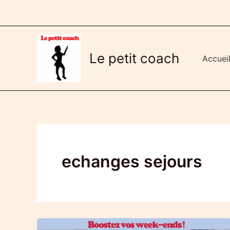
Aller
au
contenu
Le petit coach
Accuei
echanges sejours