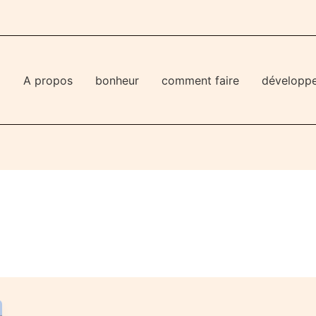
l
A propos
bonheur
comment faire
développ