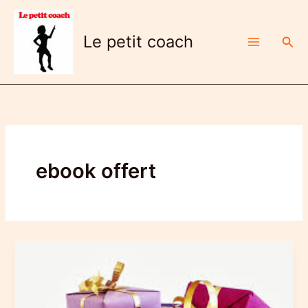
Aller
au
Le petit coach
Rech
contenu
ebook offert