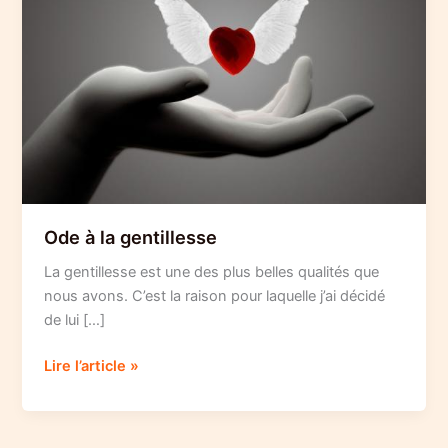
Ode à la gentillesse
La gentillesse est une des plus belles qualités que
nous avons. C’est la raison pour laquelle j’ai décidé
de lui […]
Ode
Lire l’article »
à
la
gentillesse